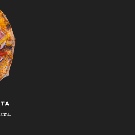
ita
Parma,
.