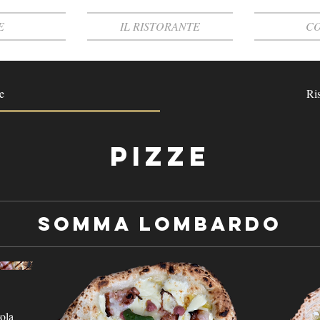
E
IL RISTORANTE
CO
e
Ris
Pizze
Somma Lombardo
ola