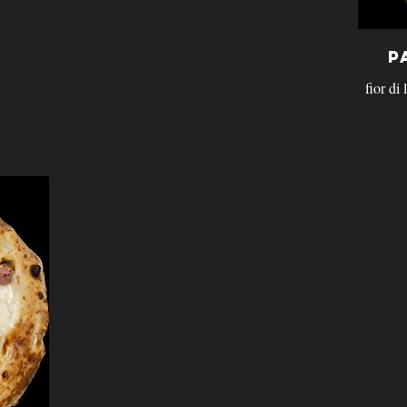
P
fior di