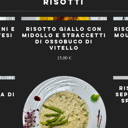
Risotti
ni e
Risotto giallo con
Ris
tesi
Midollo e Straccetti
Mou
di Ossobuco di
Vitello
15,00 €
Ri
a di
Sep
S