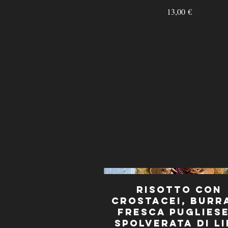
13,00 €
Risotto con
Crostacei, Burr
fresca Pugliese
spolverata di L