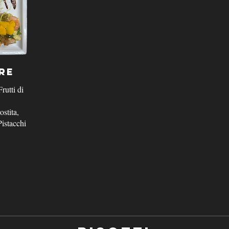
re
rutti di
ostita,
istacchi