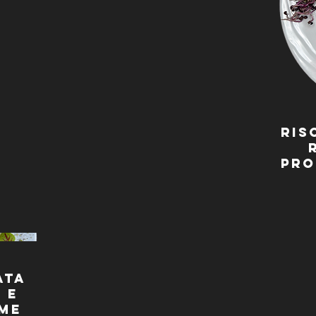
Ris
Pro
ata
 e
ime