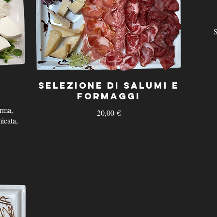
S
T
Selezione di Salumi e
Formaggi
arma,
20,00 €
icata,