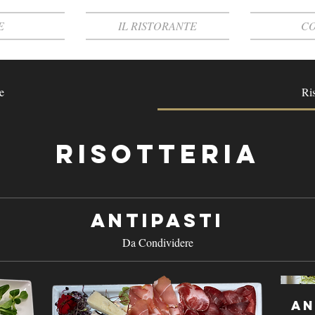
E
IL RISTORANTE
CO
e
Ris
Risotteria
Antipasti
Da Condividere
An