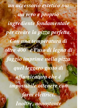
un accessorio estetico ma
un vero e proprio
ingrediente fondamentale
per creare la pizza perfetta.
Con una temperatura di
oltre 400° e l'uso di legna di
faggio imprime nella pizza
quel leggero gusto di
affumicatura che è
impossibile ottenere con
forni elettrici.
Inoltre, nonostante