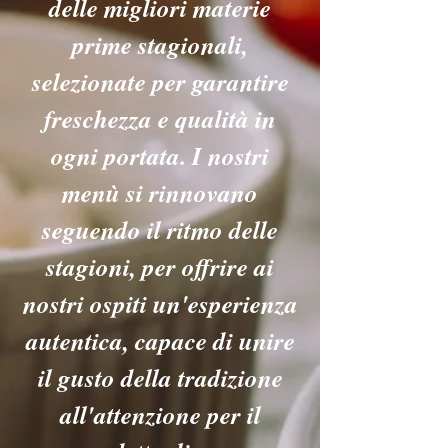
delle migliori materie
prime stagionali,
selezionate per garantire
freschezza e qualità in
ogni portata. I nostri
menù si rinnovano
seguendo il ritmo delle
stagioni, per offrire ai
nostri ospiti un'esperienza
autentica, capace di unire
il gusto della tradizione
all'attenzione per il