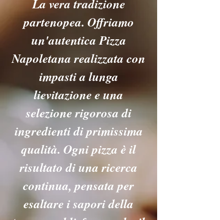
La vera tradizione
partenopea. Offriamo
un'autentica Pizza
Napoletana realizzata con
impasti a lunga
lievitazione e una
selezione rigorosa di
ingredienti di primissima
qualità. Ogni pizza è il
risultato di una ricerca
continua, pensata per
esaltare i sapori della