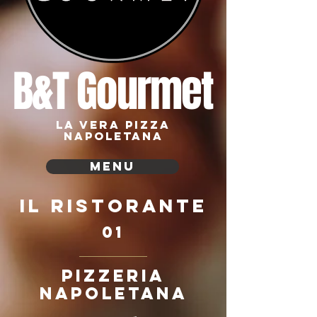
B&T Gourmet
la vera pizza
napoletana
Menu
Il ristorante
01
pizzeria
napoletana