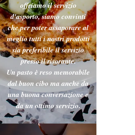
offriamo il servizio
d'asporto, siamo convinti
che per poter assaporare al
meglio tutti i nostri prodotti
sia preferibile il servizio
presso il risorante.
Un pasto è reso memorabile
dal buon cibo ma anche da
una buona conversazione e
da un ottimo servizio.